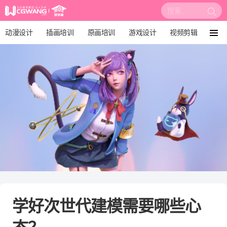
搜
索:
动漫设计
插画培训
原画培训
游戏设计
视频剪辑
菜
单
影视后期
3D建模
培训课程
动画设计
漫画设计
绘画教程
板绘培训
学好次世代建模需要哪些心