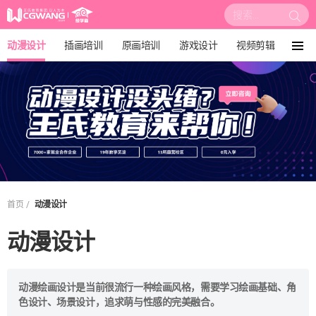
搜
索:
动漫设计
插画培训
原画培训
游戏设计
视频剪辑
菜
单
影视后期
3D建模
培训课程
动画设计
漫画设计
绘画教程
板绘培训
你在这里:
首页
动漫设计
动漫设计
动漫绘画设计是当前很流行一种绘画风格，需要学习绘画基础、角
色设计、场景设计，追求萌与性感的完美融合。