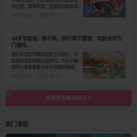
手绘的地位，不仅是因为板绘制图更
加方便、容错率高，更是因为板绘容
易保存和传输，很多想学板绘的小伙
684人阅读
2022-07-27
伴想问板绘适合什么年龄学，其实学
板绘对于年龄是没有限制的，接下来
小编就来
30岁学板绘 - 晚不晚、转行靠不靠谱、年龄会成为
门槛吗...
我们经常在梦想和现实之间挣扎，年
龄真的会影响我们追梦吗，今天小编
就带大家来看看30多岁还想学板绘到
底晚不晚。 30岁学板绘晚不晚 不晚，
348人阅读
2022-07-27
齐白石老艺术家40多岁才开始学习绘
画，最终成为艺术大师，关键
查看更多精选资讯
热门课程