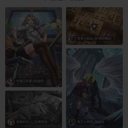
雪灵小仙女
影视剪辑班
北海几吹夏
原画班
骄傲的月儿
3D模型班
秀艾小哥哥
插画班