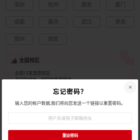
深圳
杭州
南京
厦门
成都
重庆
武汉
青岛
郑州
西安
全国校区
全国13家直营校区
不同的城市，相同的教学服务
一地学习 全国就业
忘记密码？
热线电话：18102832736 全天24小时在线
输入您的帐户数据,我们将向您发送一个链接以重置密码。
校区环境
用
户
名
或
电
子