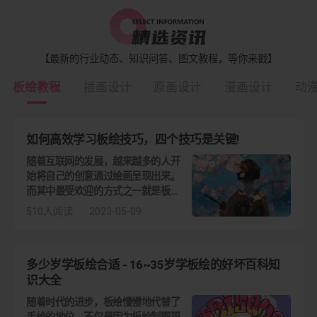
【最新的行业动态、知识问答、图文教程，等你来戳】
板绘教程
插画设计
原画设计
漫画设计
动
如何高效学习板绘技巧，四个技巧是关键!
随着互联网的发展，越来越多的人开
始将自己的创意通过绘画呈现出来。
而其中最受欢迎的方式之一就是板
绘。然而，虽然板绘看起来简单，但
510人阅读
2023-05-09
要想掌握它的技巧并不容易。本篇文
章将从以下几个方面介绍如何高效学
习板绘技巧
多少岁学板绘合适 - 16~35岁学板绘的好坏百科知
识大全
随着时代的进步，板绘慢慢地代替了