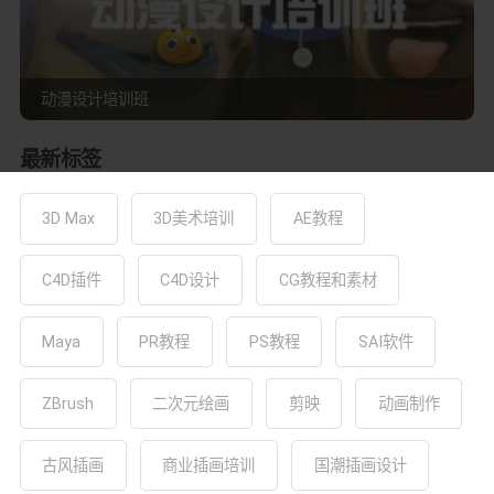
动漫设计培训班
最新标签
3D Max
3D美术培训
AE教程
C4D插件
C4D设计
CG教程和素材
Maya
PR教程
PS教程
SAI软件
ZBrush
二次元绘画
剪映
动画制作
古风插画
商业插画培训
国潮插画设计