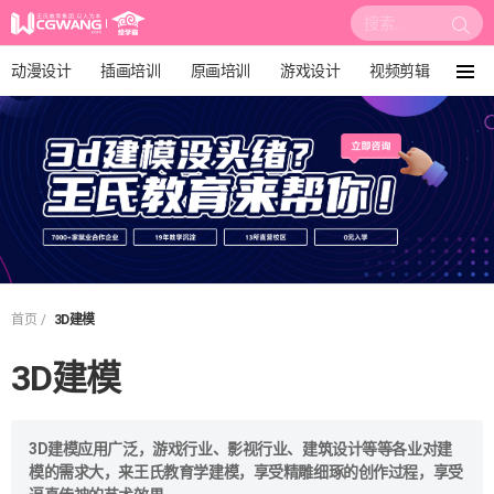
搜
索:
动漫设计
插画培训
原画培训
游戏设计
视频剪辑
菜
单
影视后期
3D建模
培训课程
动画设计
漫画设计
绘画教程
板绘培训
你在这里:
首页
3D建模
3D建模
3D建模应用广泛，游戏行业、影视行业、建筑设计等等各业对建
模的需求大，来王氏教育学建模，享受精雕细琢的创作过程，享受