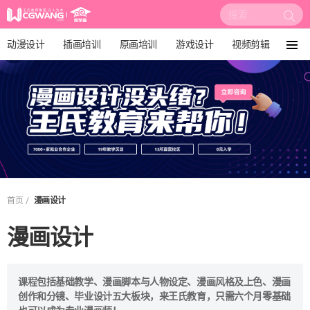
搜
索:
动漫设计
插画培训
原画培训
游戏设计
视频剪辑
菜
单
影视后期
3D建模
培训课程
动画设计
漫画设计
绘画教程
板绘培训
你在这里:
首页
漫画设计
漫画设计
课程包括基础教学、漫画脚本与人物设定、漫画风格及上色、漫画
创作和分镜、毕业设计五大板块，来王氏教育，只需六个月零基础