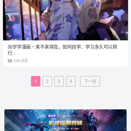
30岁学漫画 – 来不来得及、如何自学、学习多久可以转
行…
3.6k
浏览
1
2
3
4
下一页