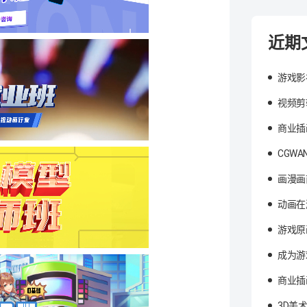
近期
游戏影
视频剪
商业插
CGW
画漫画
动画在
游戏原
成为游
商业插
3D美