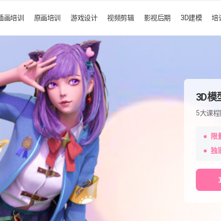
插画培训
原画培训
游戏设计
视频剪辑
影视后期
3D建模
培
3D
5大课程
限
独