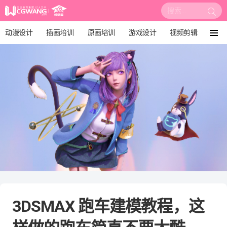
搜
索:
动漫设计
插画培训
原画培训
游戏设计
视频剪辑
菜
单
影视后期
3D建模
培训课程
动画设计
漫画设计
绘画教程
板绘培训
3DSMAX 跑车建模教程，这