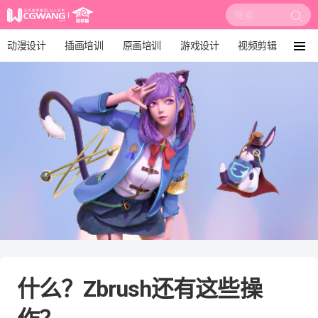
搜
索:
动漫设计
插画培训
原画培训
游戏设计
视频剪辑
菜
单
影视后期
3D建模
培训课程
动画设计
漫画设计
绘画教程
板绘培训
什么？Zbrush还有这些操