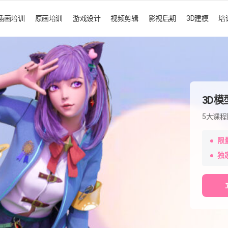
插画培训
原画培训
游戏设计
视频剪辑
影视后期
3D建模
培
3D
5大课程
限
独