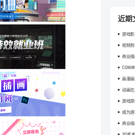
近期
游戏影
视频剪
商业插
CGW
画漫画
动画在
游戏原
成为游
商业插
3D美