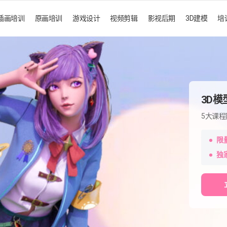
插画培训
原画培训
游戏设计
视频剪辑
影视后期
3D建模
培
3D
5大课程
限
独