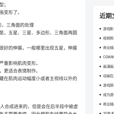
型；
画变形了。
近期
形、三角面的处理
游戏影
是，五星、三星、多边形、三角面再圆
视频剪
很好的伸展，一般哪里出现五星，伸展
商业插
CGW
严重影响肌肉变形。
画漫画
，更适合表情制作。
动画在
藏在肌肉运动幅度小或者主视线以外的
游戏原
成为游
商业插
真人合成进来的，但是会在后半段中被虚
3D美