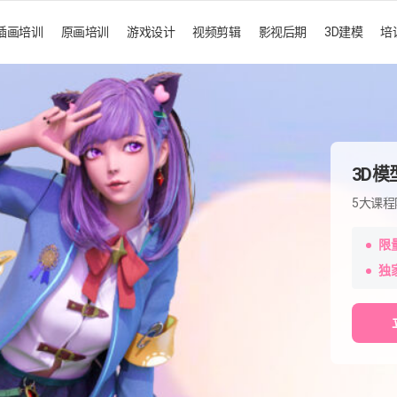
插画培训
原画培训
游戏设计
视频剪辑
影视后期
3D建模
培
3D
5大课程
限
独