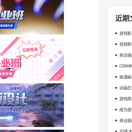
近期
游戏影
视频剪
商业插
CGW
画漫画
动画在
游戏原
成为游
商业插
3D美