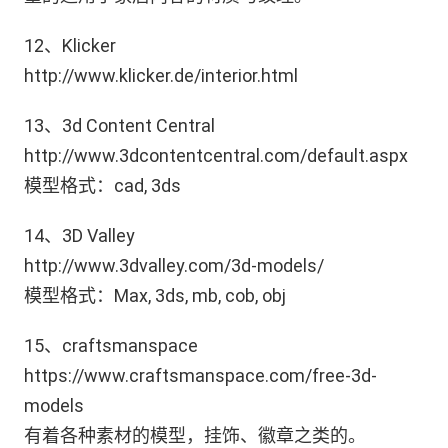
12、Klicker
http://www.klicker.de/interior.html
13、3d Content Central
http://www.3dcontentcentral.com/default.aspx
模型格式：cad, 3ds
14、3D Valley
http://www.3dvalley.com/3d-models/
模型格式：Max, 3ds, mb, cob, obj
15、craftsmanspace
https://www.craftsmanspace.com/free-3d-
models
有着各种素材的模型，挂饰、徽章之类的。