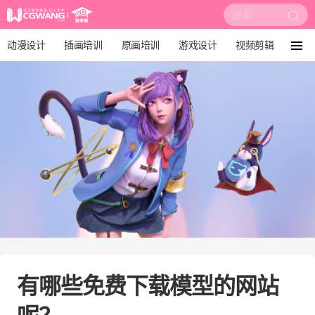
搜
索:
动漫设计
插画培训
原画培训
游戏设计
视频剪辑
菜
单
影视后期
3D建模
培训课程
动画设计
漫画设计
绘画教程
板绘培训
有哪些免费下载模型的网站