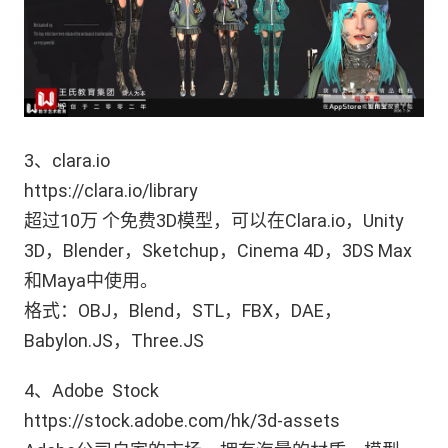
3、clara.io
https://clara.io/library
超过10万 个免费3D模型，可以在Clara.io，Unity
3D，Blender，Sketchup，Cinema 4D，3DS Max
和Maya中使用。
格式：OBJ，Blend，STL，FBX，DAE，
Babylon.JS，Three.JS
4、Adobe Stock
https://stock.adobe.com/hk/3d-assets