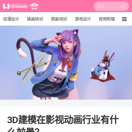
搜
索:
动漫设计
插画培训
原画培训
游戏设计
视频剪辑
菜
单
影视后期
3D建模
培训课程
动画设计
漫画设计
绘画教程
板绘培训
3D建模在影视动画行业有什