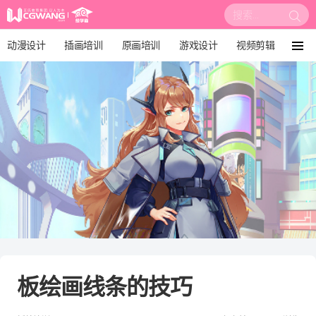
搜
索:
动漫设计
插画培训
原画培训
游戏设计
视频剪辑
菜
单
影视后期
3D建模
培训课程
动画设计
漫画设计
绘画教程
板绘培训
板绘画线条的技巧