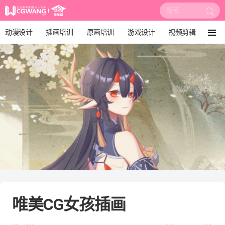
搜
索:
动漫设计
插画培训
原画培训
游戏设计
视频剪辑
菜
单
影视后期
3D建模
培训课程
动画设计
漫画设计
绘画教程
板绘培训
唯美CG女孩插画