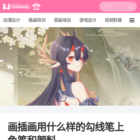
搜
索:
动漫设计
插画培训
原画培训
游戏设计
视频剪辑
菜
单
影视后期
3D建模
培训课程
动画设计
漫画设计
绘画教程
板绘培训
画插画用什么样的勾线笔上