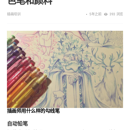
色笔和颜料
5年之前
插画培训
393
浏览
插画师用什么样的勾线笔
自动铅笔