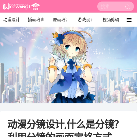
搜
索:
动漫设计
插画培训
原画培训
游戏设计
视频剪辑
菜
单
影视后期
3D建模
培训课程
动画设计
漫画设计
绘画教程
板绘培训
动漫分镜设计,什么是分镜？