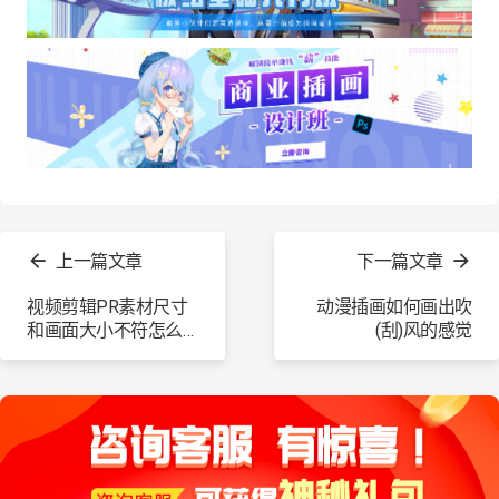
查
看
上一篇文章
下一篇文章
更
多
视频剪辑PR素材尺寸
动漫插画如何画出吹
和画面大小不符怎么
(刮)风的感觉
办？