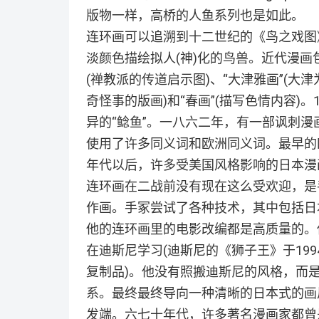
版物一样，高桥的人鱼系列也是如此。
连环画可以追溯到十二世纪的《鸟之戏图
淡颜色描绘拟人(神)化的鸟兽。近代漫画
(禅教派的传道启示图)、“大津雅画”(大津
奇怪事的版画)和“春画”(描写色情内容)
异的“鲶鱼”。一八六二年，有一部讽刺漫
使用了许多同义词和欧洲同义词。最早的四
年代以后，许多受美国风格影响的日本漫
连环画在二战前没有现在这么受欢迎，是
作画。手冢尝试了各种技术，其中包括日
他的连环画里的电影改编都是高质量的。
在迪斯尼学习(迪斯尼的《狮子王》于19
复制品)。他没有照搬迪斯尼的风格，而
系。最终最终导向一种清晰的日本式的画
发端。六七十年代，许多著名漫画家都曾