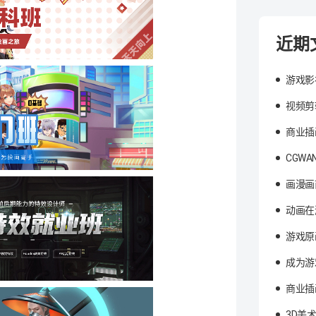
近期
游戏影
视频剪
商业插
CGW
画漫画
动画在
游戏原
成为游
商业插
3D美