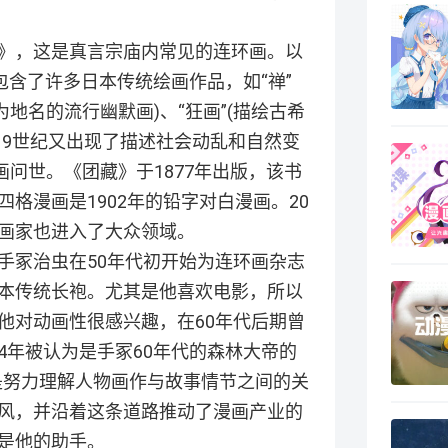
》，这是真言宗庙内常见的连环画。以
包含了许多日本传统绘画作品，如“禅”
为地名的流行幽默画)、“狂画”(描绘古希
。19世纪又出现了描述社会动乱和自然变
画问世。《团藏》于1877年出版，该书
格漫画是1902年的铅字对白漫画。20
画家也进入了大众领域。
手冢治虫在50年代初开始为连环画杂志
本传统长袍。尤其是他喜欢电影，所以
他对动画性很感兴趣，在60年代后期曾
94年被认为是手冢60年代的森林大帝的
是努力理解人物画作与故事情节之间的关
风，并沿着这条道路推动了漫画产业的
是他的助手。