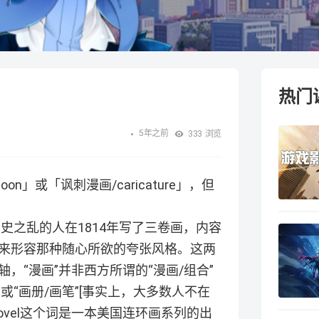
热门
5年之前
333
浏览
n」或「讽刺漫画/caricature」，但
安史之乱的人在1814年写了三卷画，内容
来形容那种随心所欲的夸张风格。这两
，“漫画”并非西方所谓的“漫画/组合”
”或“画册/画笔”[事实上，大多数人不在
novel这个词是一本美国连环画系列的出