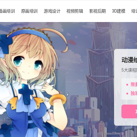
插画培训
原画培训
游戏设计
视频剪辑
影视后期
3D建模
培
动漫
5大课
限
独