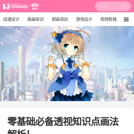
搜
索:
动漫设计
插画培训
原画培训
游戏设计
视频剪辑
菜
单
影视后期
3D建模
培训课程
动画设计
漫画设计
绘画教程
板绘培训
零基础必备透视知识点画法