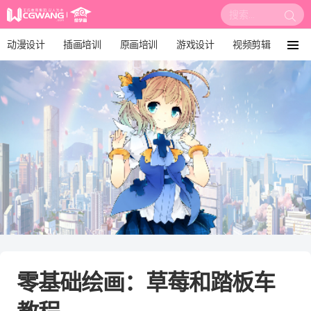
搜
索:
动漫设计
插画培训
原画培训
游戏设计
视频剪辑
菜
单
影视后期
3D建模
培训课程
动画设计
漫画设计
绘画教程
板绘培训
零基础绘画：草莓和踏板车