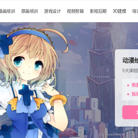
插画培训
原画培训
游戏设计
视频剪辑
影视后期
3D建模
培
动漫
5大课
限
独