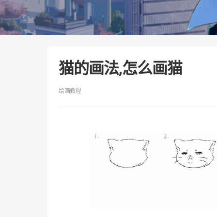
猫的画法,怎么画猫
绘画教程