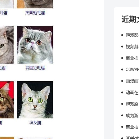
近期
游戏影
视频剪
商业插
CGW
画漫画
动画在
游戏原
成为游
商业插
3D美