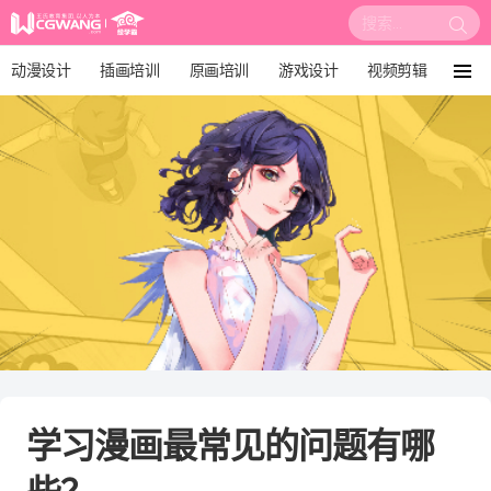
搜
索:
动漫设计
插画培训
原画培训
游戏设计
视频剪辑
菜
单
影视后期
3D建模
培训课程
动画设计
漫画设计
绘画教程
板绘培训
学习漫画最常见的问题有哪