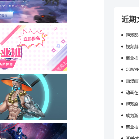
近期
游戏影
视频剪
商业插
CGW
画漫画
动画在
游戏原
成为游
商业插
3D美