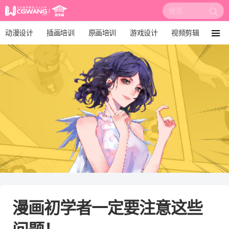
搜
索:
动漫设计
插画培训
原画培训
游戏设计
视频剪辑
菜
单
影视后期
3D建模
培训课程
动画设计
漫画设计
绘画教程
板绘培训
漫画初学者一定要注意这些