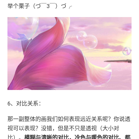
举个栗子（づ￣3￣）づ╭
6、对比关系：
那一副整体的画我们如何表现远近关系呢？你说透
视可以表现？没错，但是不只是透视（大小对
比）。
模糊与清晰的对比，冷色与暖色的对比、都