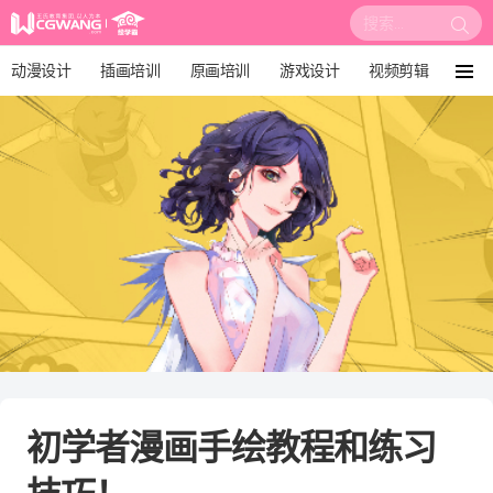
搜
索:
动漫设计
插画培训
原画培训
游戏设计
视频剪辑
菜
单
影视后期
3D建模
培训课程
动画设计
漫画设计
绘画教程
板绘培训
初学者漫画手绘教程和练习