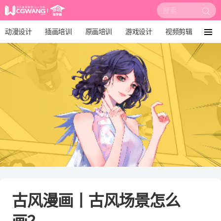
搜
索:
动漫设计
插画培训
原画培训
游戏设计
视频剪辑
菜
单
影视后期
3D建模
培训课程
动画设计
漫画设计
绘画教程
板绘培训
古风漫画丨古风场景怎么