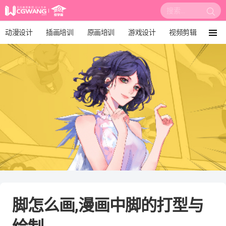
搜
索:
动漫设计
插画培训
原画培训
游戏设计
视频剪辑
菜
单
影视后期
3D建模
培训课程
动画设计
漫画设计
绘画教程
板绘培训
脚怎么画,漫画中脚的打型与