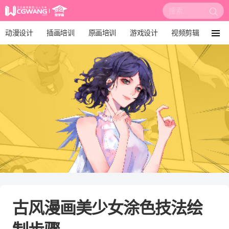
搜
索:
动漫设计
插画培训
原画培训
游戏设计
视频剪辑
菜
单
影视后期
3D建模
培训课程
动画设计
漫画设计
绘画教程
板绘培训
古风漫画美少女涂色技法绘