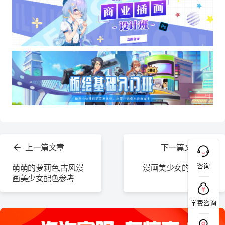
查
看
上一篇文章
下一篇文章
更
多
咨询
萌萌的萝莉色,古风漫
漫画美少女的面部基
画美少女配色参考
本特点
学费咨询