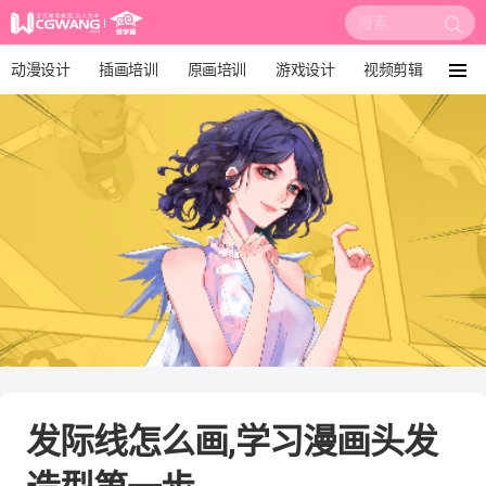
搜
索:
动漫设计
插画培训
原画培训
游戏设计
视频剪辑
菜
单
影视后期
3D建模
培训课程
动画设计
漫画设计
绘画教程
板绘培训
发际线怎么画,学习漫画头发