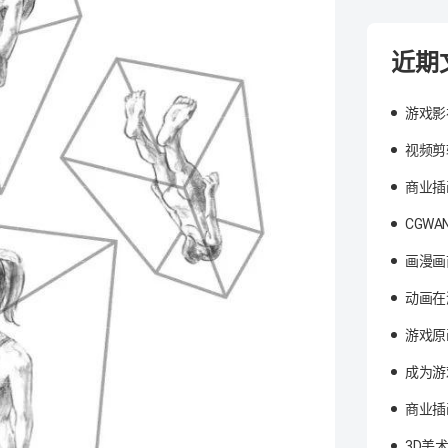
近期
游戏影
视频剪
商业插
CGW
画漫画
动画在
游戏原
成为游
商业插
3D美