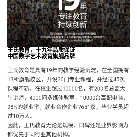
王氏教育，十九年品质保证
中国数字艺术教育旗舰品牌
王氏教育是具有19
年的教学经验沉淀，在全国拥有
13
所旗舰校区，开设
30
门专业课程，并经过
45
次
课程革新，在校生超过
10000
名，有
200
名总监大
牛讲师，
4000
间多媒体教室，
10000
台高配电脑，
98%的就业率，就业合作企业
7651
家，毕业学员超
过
10
万人。
因此，王氏教育无论是规模、口碑还是业界影响力
都优先于同行业其他机构。