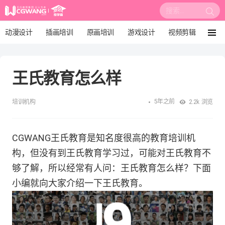
搜
索:
动漫设计
插画培训
原画培训
游戏设计
视频剪辑
菜
单
影视后期
3D建模
培训课程
动画设计
王氏教育怎么样
漫画设计
绘画教程
板绘培训
5年之前
培训机构
2.2k
浏览
CGWANG王氏教育是知名度很高的教育培训机
构，但没有到王氏教育学习过，可能对王氏教育不
够了解，所以经常有人问：王氏教育怎么样？下面
小编就向大家介绍一下王氏教育。