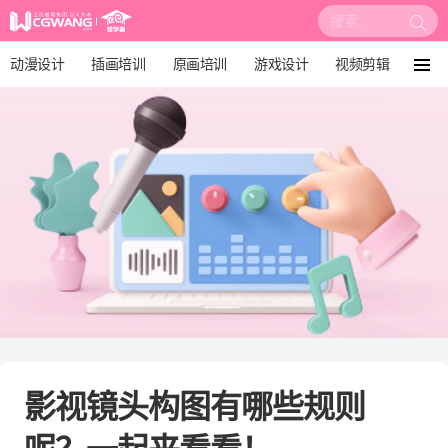
搜
索:
动漫设计
插画培训
原画培训
游戏设计
视频剪辑
菜
单
影视后期
3D建模
培训课程
动画设计
漫画设计
绘画教程
板绘培训
影视镜头构图有哪些规则