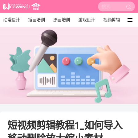
搜
索:
动漫设计
插画培训
原画培训
游戏设计
视频剪辑
菜
单
影视后期
3D建模
培训课程
动画设计
漫画设计
绘画教程
板绘培训
短视频剪辑教程1_如何导入