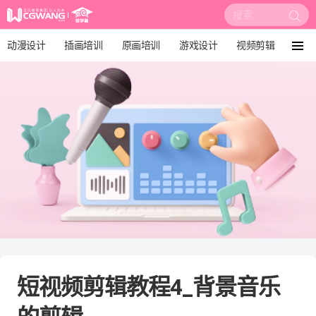
搜
索:
动漫设计
插画培训
原画培训
游戏设计
视频剪辑
菜
单
影视后期
3D建模
培训课程
动画设计
漫画设计
绘画教程
板绘培训
短视频剪辑教程4_背景音乐