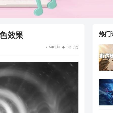
杂色效果
热门
5年之前
460
浏览