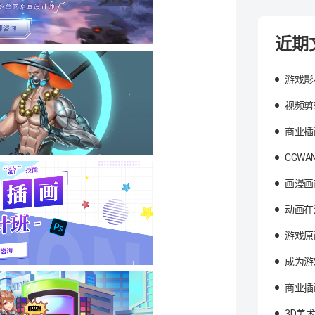
近期
游戏影
视频剪
商业插
CGW
画漫画
动画在
游戏原
成为游
商业插
3D美