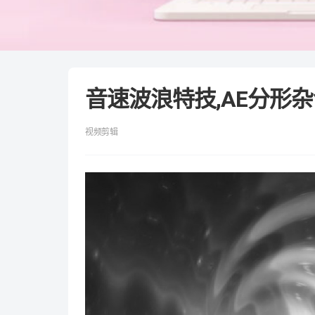
音速波浪特技,AE分形
视频剪辑