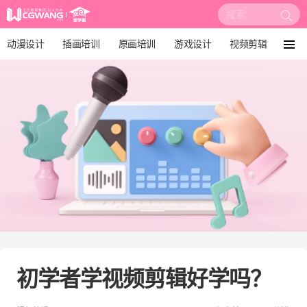
搜
索:
动漫设计
插画培训
原画培训
游戏设计
视频剪辑
菜
单
影视后期
3D建模
培训课程
动画设计
漫画设计
绘画教程
板绘培训
初学者学视频剪辑好学吗？