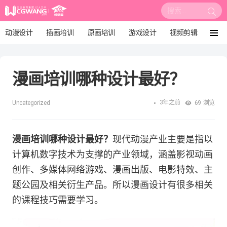
搜
索:
动漫设计
插画培训
原画培训
游戏设计
视频剪辑
菜
单
影视后期
3D建模
培训课程
动画设计
漫画培训哪种设计最好？
漫画设计
绘画教程
板绘培训
3年之前
Uncategorized
69
浏览
漫画培训哪种设计最好？
现代动漫产业主要是指以
计算机数字技术为支撑的产业领域，涵盖影视动画
创作、多媒体网络游戏、漫画出版、电影特效、主
题公园及相关衍生产品。所以漫画设计有很多相关
的课程技巧需要学习。