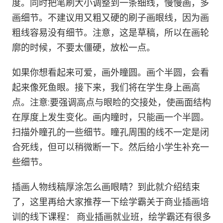
度。同时把笔刷大小调整到一条细线，慢慢画，多
画细节。不建议用又粗又硬的刷子画眼线，因为画
粗线容易没有细节。注意，这是草稿，所以在画轮
廓的时候，不要太僵硬，放松一点。
如果你想看起来可爱，画外瞳圆。画个半圆，会看
起来像死鱼眼。接下来，我们将在学生身上画高
点。注意:要强调高点与眼睑的交接处，使画面结构
在厚度上发生变化。画内瞳时，只能画一个半圆。
扫描外瞳孔的一些细节。瞳孔周围的线不一定是闭
合死线，但可以稍微断一下。然后给小学生补充一
些细节。
插画人物线稿厚涂怎么画眼睛？到此就介绍结束
了，这里再给大家推荐一下绘学霸关于商业插画培
训的线下课程： 商业插画就业班，绘学霸还有很多