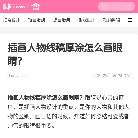
搜
索:
动漫设计
插画培训
原画培训
游戏设计
视频剪辑
菜
单
影视后期
3D建模
培训课程
动画设计
插画人物线稿厚涂怎么画眼
漫画设计
绘画教程
板绘培训
睛？
3年之前
Uncategorized
78
浏览
插画人物线稿厚涂怎么画眼睛？
眼睛是心灵的窗
户，是插画人物设计的重点，是你的人物和其他人
物的区别。画日语的时候，知道如何总结可爱或者
帅气的眼睛很重要。