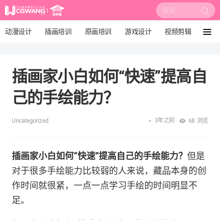
搜
索:
动漫设计
插画培训
原画培训
游戏设计
视频剪辑
菜
单
影视后期
3D建模
培训课程
动画设计
插画家小白如何“快速”提高自
漫画设计
绘画教程
板绘培训
己的手绘能力？
3年之前
Uncategorized
68
浏览
插画家小白如何“快速”提高自己的手绘能力？
但是
对于很多手绘能力比较弱的人来说，藏品本身的创
作时间就很紧，一点一点学习手绘的时间明显不
足。