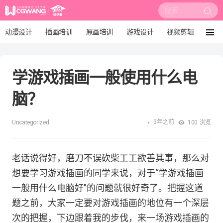
搜
索:
动漫设计
插画培训
原画培训
游戏设计
视频剪辑
菜
单
影视后期
3D建模
培训课程
动画设计
学游戏插画一般使用什么电
漫画设计
绘画教程
板绘培训
脑？
3年之前
Uncategorized
100
浏览
老话说得好，磨刀不误砍柴工工欲善其事，那么对
想要学习游戏插画的同学来说，对于“学游戏插画
一般用什么电脑好”的问题就很好奇了。把握这道
题之前，大家一定要对游戏插画的地位有一个深层
次的把握，下边跟着我的步伐，来一场游戏插画的