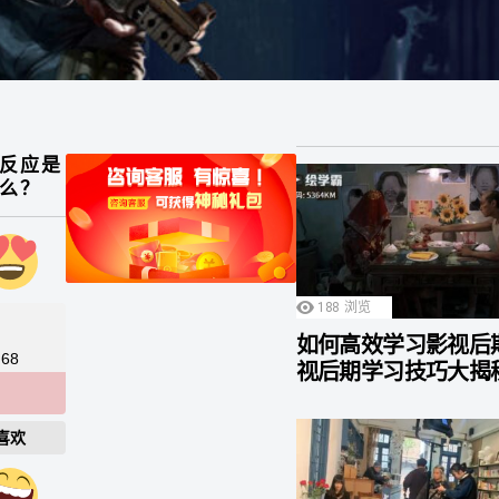
反应是
么？
188
浏览
如何高效学习影视后期 
68
视后期学习技巧大揭
喜欢