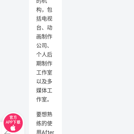
的机
构，包
括电视
台、动
画制作
公司、
个人后
期制作
工作室
以及多
媒体工
作室。
要想熟
练的使
了
用After