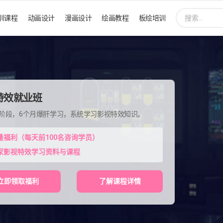
搜
训课程
动画设计
漫画设计
绘画教程
板绘培训
索:
特效就业班
程阶段，6个月爆肝学习，系统学习影视特效知识。
量福利（每天前100名咨询学员）
家影视特效学习资料与课程
立即领取福利
了解课程详情