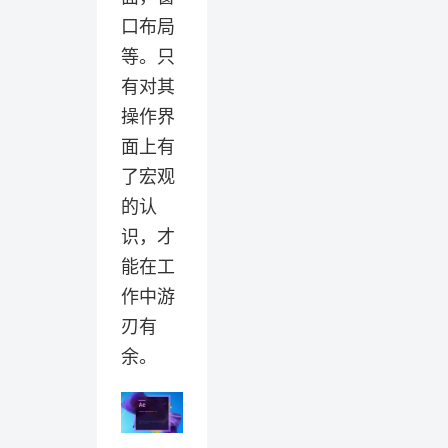
口布局
等。只
有对其
操作界
面上有
了宏观
的认
识，才
能在工
作中游
刃有
余。