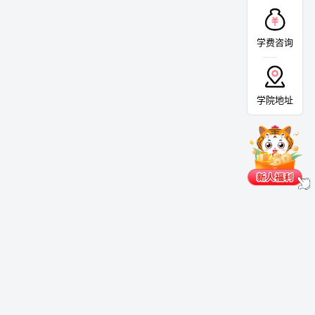
学费咨询
学院地址