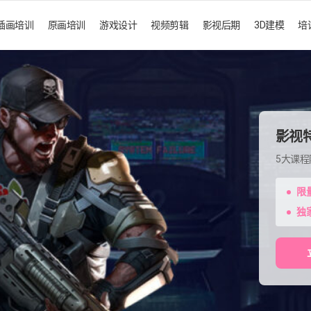
插画培训
原画培训
游戏设计
视频剪辑
影视后期
3D建模
培
影视
5大课
限
独