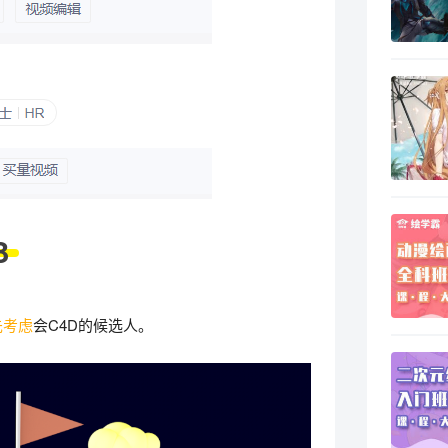
3
先考虑
会C4D的候选人。