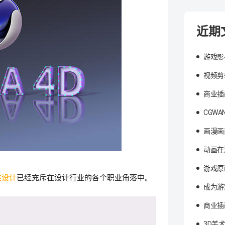
近期
游戏影
视频剪
商业插
CGW
画漫画
动画在
游戏原
维设计
已经充斥在设计行业的各个职业角落中。
成为游
商业插
3D美