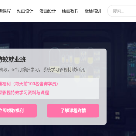
搜
训课程
动画设计
漫画设计
绘画教程
板绘培训
索:
特效就业班
程阶段，6个月爆肝学习，系统学习影视特效知识。
量福利（每天前100名咨询学员）
家影视特效学习资料与课程
立即领取福利
了解课程详情