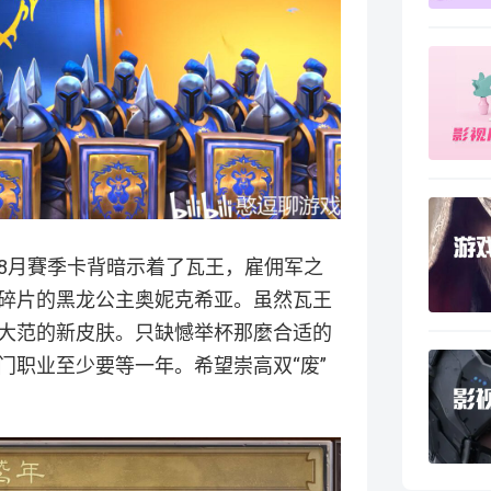
8月賽季卡背暗示着了瓦王，雇佣军之
碎片的黑龙公主奥妮克希亚。虽然瓦王
大范的新皮肤。只缺憾举杯那麼合适的
门职业至少要等一年。希望崇高双“废”