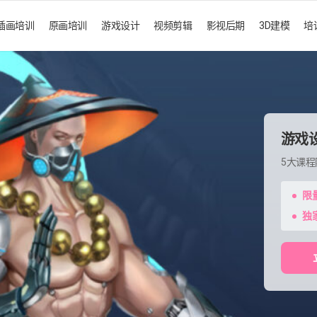
插画培训
原画培训
游戏设计
视频剪辑
影视后期
3D建模
培
游戏
5大课
限
独