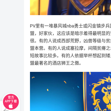
PV里有一堆暴风城nba勇士或闪金镇步
盟，好家伙，这应该是暗示着得最明显的
很。有的人说成西部荒野，凶兽等级与贫
盟本营。有的人说成塞拉摩，间隔贫瘠之
短故事比较多。有的人依据举杯想起到矮
盟最著名的酒店狮王之傲。
每一