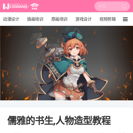
搜
索:
动漫设计
插画培训
原画培训
游戏设计
视频剪辑
菜
单
影视后期
3D建模
培训课程
动画设计
漫画设计
绘画教程
板绘培训
儒雅的书生,人物造型教程