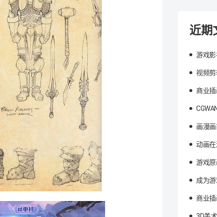
近期
游戏影
视频剪
商业插
CGW
画漫画
动画在
游戏原
成为游
商业插
3D美