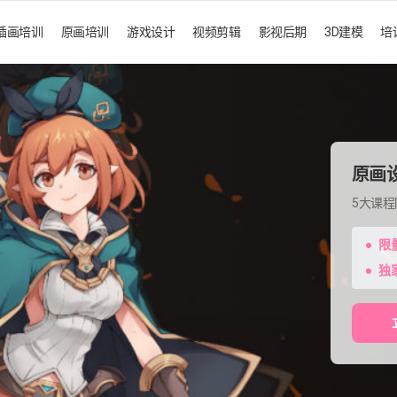
插画培训
原画培训
游戏设计
视频剪辑
影视后期
3D建模
培
原画
5大课
限
独