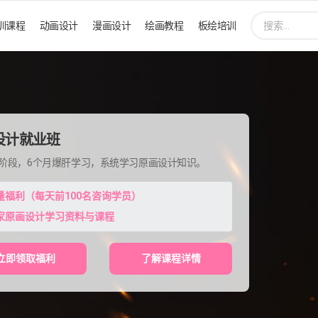
搜
训课程
动画设计
漫画设计
绘画教程
板绘培训
索:
设计就业班
程阶段，6个月爆肝学习，系统学习原画设计知识。
量福利（每天前100名咨询学员）
家原画设计学习资料与课程
立即领取福利
了解课程详情