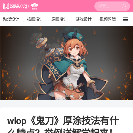
搜
索:
动漫设计
插画培训
原画培训
游戏设计
视频剪辑
菜
单
影视后期
3D建模
培训课程
动画设计
漫画设计
绘画教程
板绘培训
wlop《鬼刀》厚涂技法有什