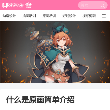
搜
索:
动漫设计
插画培训
原画培训
游戏设计
视频剪辑
菜
单
影视后期
3D建模
培训课程
动画设计
漫画设计
绘画教程
板绘培训
什么是原画简单介绍