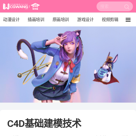
搜
索:
动漫设计
插画培训
原画培训
游戏设计
视频剪辑
菜
单
影视后期
3D建模
培训课程
动画设计
漫画设计
绘画教程
板绘培训
C4D基础建模技术