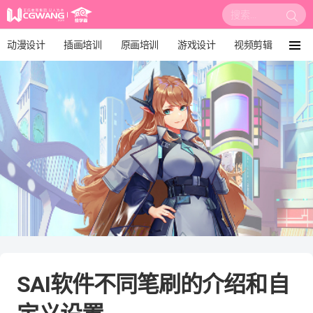
搜
索:
动漫设计
插画培训
原画培训
游戏设计
视频剪辑
菜
单
影视后期
3D建模
培训课程
动画设计
漫画设计
绘画教程
板绘培训
SAI软件不同笔刷的介绍和自