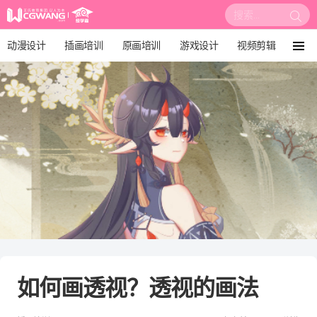
搜
索:
动漫设计
插画培训
原画培训
游戏设计
视频剪辑
菜
单
影视后期
3D建模
培训课程
动画设计
漫画设计
绘画教程
板绘培训
如何画透视？透视的画法