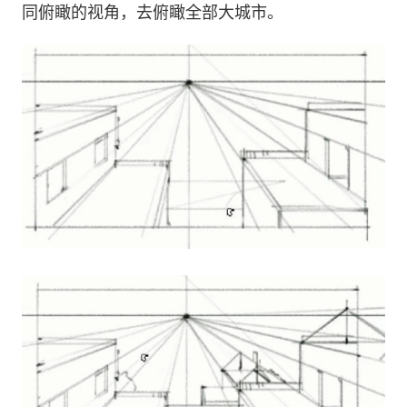
同俯瞰的视角，去俯瞰全部大城市。